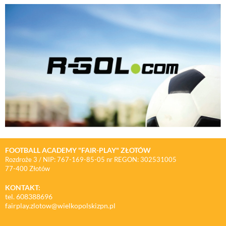
FOOTBALL ACADEMY "FAIR-PLAY" ZŁOTÓW
Rozdroże 3 / NIP: 767-169-85-05 nr REGON: 302531005
77-400 Złotów
KONTAKT:
tel. 608388696
fairplay.zlotow@wielkopolskizpn.pl