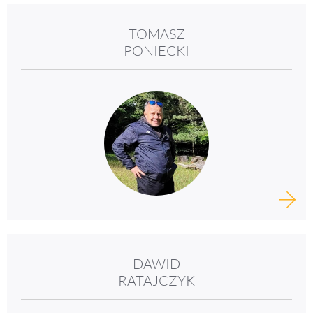
TOMASZ
PONIECKI
DAWID
RATAJCZYK