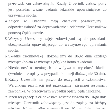
przeciwskazań zdrowotnych. Każdy Uczestnik zobowiązany
jest posiadać ważne badania lekarskie upoważniające do
uprawiania sportu.
Zajęcia w Akademii mają charakter pozalekcyjny i
odpowiedzialność za doprowadzenie i odebranie Uczestników
ponoszą Opiekunowie.
Wszyscy Uczestnicy zajęć zobowiązani są do posiadania
ubezpieczenia uprawniającego do wyczynowego uprawiania
sportu.
Składkę członkowską dokonujemy do 10-go dnia każdego
miesiąca (opłata za miesiąc z góry) na konto Akademii.
Nieobecność na treningach nie wpływa na wysokość składki.
(zwolnienie z opłaty w przypadku kontuzji dłuższej niż 30 dni).
Każdy Uczestnik ma prawo do rezygnacji z członkostwa.
Warunkiem rezygnacji jest przekazanie pisemnej rezygnacji
zawodnika. W przeciwnym wypadku opłaty będą naliczane.
Jeżeli rezygnacja z członkostwa zostanie złożona do 10-go dnia
miesiąca Uczestnik zobowiązany jest do zapłaty za bieżący
miesiąc. W przypadku rezygnacji po 10-tym dniu miesiąca