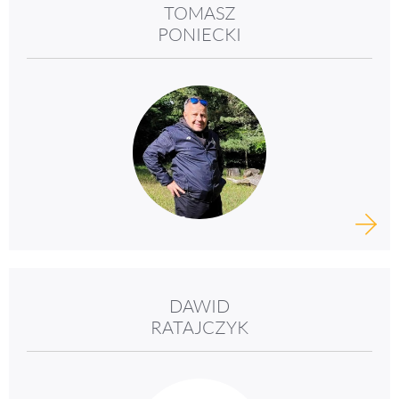
TOMASZ
PONIECKI
DAWID
RATAJCZYK